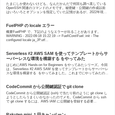
たまにしか使わないけども、なんだかんだで何回も調べ直している
OpenSSH 関連のコマンドのメモです。秘密鍵・公開鍵の作成以前
はいろいろとオプションを指定していた記憶があるが、2022年現在
Mac 環境であれば下記のように単に ssh-...
FuelPHP の locale エラー
概要FuelPHP で、下記のようなエラーが出ることがあります。
WARNING - 2022-09-18 15:22:19 --> Fuel\Core\Fuel::init - The
configured locale ja_JP.utf...
Serverless #2 AWS SAM を使ってテンプレートからサ
ーバーレスな環境を構築する をやってみた
はじめにAWS Hands-on for Beginners をやってみたシリーズ。今回
は、Serverless #2 AWS SAM を使ってテンプレートからサーバーレ
スな環境を構築する をやってみました。これまでにやってみたのは
こちら...
CodeCommit から公開鍵認証で git clone
CodeCommit から公開鍵認証 (ssh) で当たり前のように git clone し
ようとしたらうまくいかなかったのでメモ。CodeCommit から ssh
で git clone するには、AWS IAM に公開鍵を登録する必要...
Rakuten mini １円キャンペーン