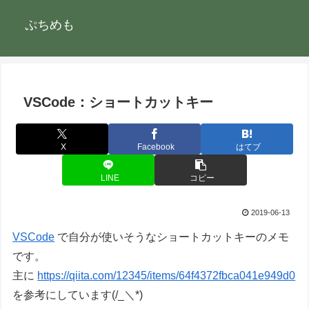
ぷちめも
VSCode：ショートカットキー
X
Facebook
はてブ
LINE
コピー
2019-06-13
VSCode
で自分が使いそうなショートカットキーのメモ
です。
主に
https://qiita.com/12345/items/64f4372fbca041e949d0
を参考にしています(/_＼*)