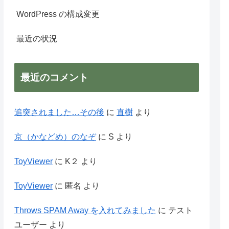
WordPress の構成変更
最近の状況
最近のコメント
追突されました…その後
に
直樹
より
京（かなどめ）のなぞ
に
S
より
ToyViewer
に
K２
より
ToyViewer
に
匿名
より
Throws SPAM Away を入れてみました
に
テスト
ユーザー
より