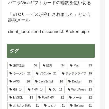
バニラVisaギフトカードの端数を使い切る
「ETCサービスが停止されました」という
詐欺メール
client_loop: send disconnect: Broken pipe
タグ
東野圭吾
52
競馬
34
Mac
33
ラーメン
22
VSCode
21
テクテクライフ
19
AWS
16
JavaScript
16
Docker
15
Git
14
PHP
14
Go
13
WordPress
13
MySQL
13
FuelPHP
12
メール
12
ふるさと納税
11
コロナ
11
Golang
11