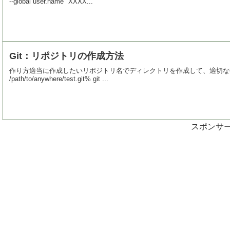
--global user.name "XXXX...
Git：リポジトリの作成方法
作り方適当に作成したいリポジトリ名でディレクトリを作成して、適切な指定で git initしま
/path/to/anywhere/test.git% git ...
スポンサ