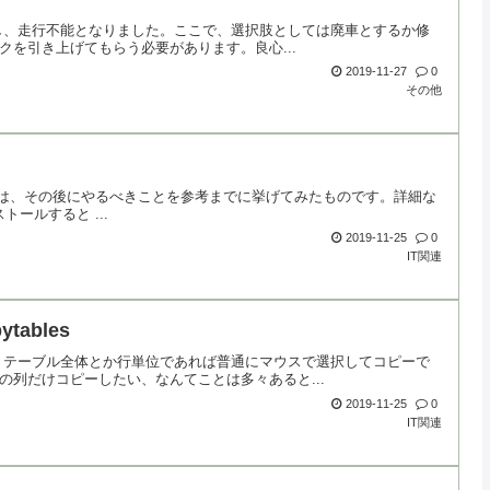
発生し、走行不能となりました。ここで、選択肢としては廃車とするか修
を引き上げてもらう必要があります。良心...
2019-11-27
0
その他
。本稿では、その後にやるべきことを参考までに挙げてみたものです。詳細な
トールすると ...
2019-11-25
0
IT関連
ables
時、テーブル全体とか行単位であれば普通にマウスで選択してコピーで
列だけコピーしたい、なんてことは多々あると...
2019-11-25
0
IT関連