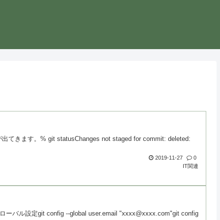
it statusChanges not staged for commit: deleted:
2019-11-27
0
IT関連
g --global user.email "xxxx@xxxx.com"git config