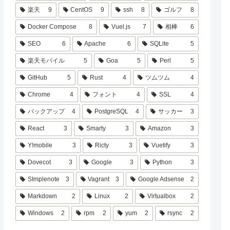
楽天
9
CentOS
9
ssh
8
ゴルフ
8
Docker Compose
8
Vuel.js
7
相棒
6
SEO
6
Apache
6
SQLite
5
楽天モバイル
5
Goa
5
Perl
5
GitHub
5
Rust
4
ツムツム
4
Chrome
4
フォント
4
SSL
4
バックアップ
4
PostgreSQL
4
サッカー
3
React
3
Smarty
3
Amazon
3
Y!mobile
3
Ricty
3
Vuetify
3
Dovecot
3
Google
3
Python
3
SImplenote
3
Vagrant
3
Google Adsense
2
Markdown
2
Linux
2
Virtualbox
2
Windows
2
rpm
2
yum
2
rsync
2