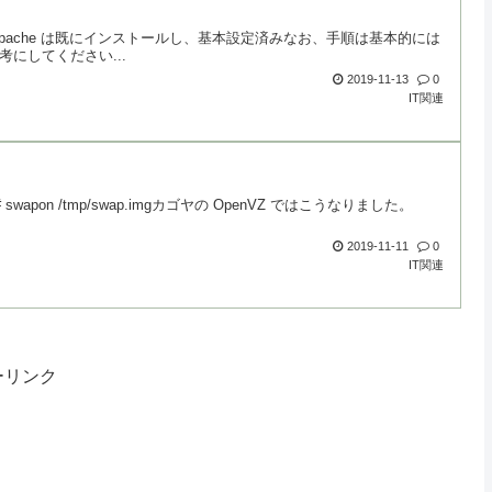
1810Apache は既にインストールし、基本設定済みなお、手順は基本的には
にしてください...
2019-11-13
0
IT関連
pon /tmp/swap.imgカゴヤの OpenVZ ではこうなりました。
2019-11-11
0
IT関連
ーリンク