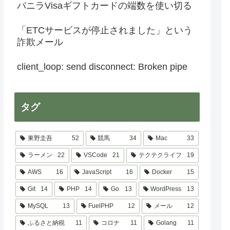
バニラVisaギフトカードの端数を使い切る
「ETCサービスが停止されました」という
詐欺メール
client_loop: send disconnect: Broken pipe
タグ
東野圭吾
52
競馬
34
Mac
33
ラーメン
22
VSCode
21
テクテクライフ
19
AWS
16
JavaScript
16
Docker
15
Git
14
PHP
14
Go
13
WordPress
13
MySQL
13
FuelPHP
12
メール
12
ふるさと納税
11
コロナ
11
Golang
11