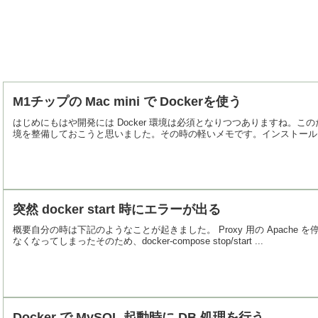
M1チップの Mac mini で Dockerを使う
はじめにもはや開発には Docker 環境は必須となりつつありますね。このたび 
境を整備しておこうと思いました。その時の軽いメモです。インストールMac 
突然 docker start 時にエラーが出る
概要自分の時は下記のようなことが起きました。 Proxy 用の Apache を停
なくなってしまったそのため、docker-compose stop/start ...
Docker で MySQL 起動時に DB 処理を行う