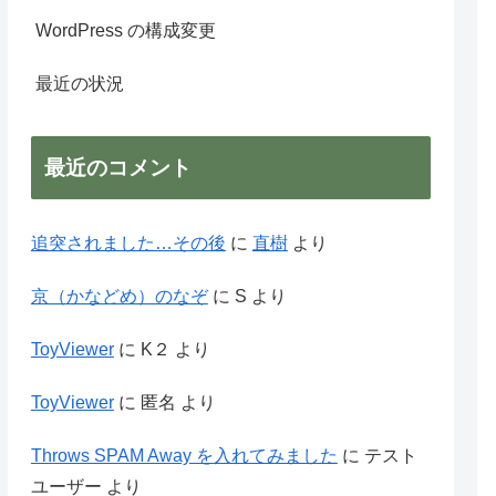
WordPress の構成変更
最近の状況
最近のコメント
追突されました…その後
に
直樹
より
京（かなどめ）のなぞ
に
S
より
ToyViewer
に
K２
より
ToyViewer
に
匿名
より
Throws SPAM Away を入れてみました
に
テスト
ユーザー
より