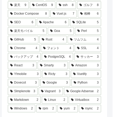
楽天
9
CentOS
9
ssh
8
ゴルフ
8
Docker Compose
8
Vuel.js
7
相棒
6
SEO
6
Apache
6
SQLite
5
楽天モバイル
5
Goa
5
Perl
5
GitHub
5
Rust
4
ツムツム
4
Chrome
4
フォント
4
SSL
4
バックアップ
4
PostgreSQL
4
サッカー
3
React
3
Smarty
3
Amazon
3
Y!mobile
3
Ricty
3
Vuetify
3
Dovecot
3
Google
3
Python
3
SImplenote
3
Vagrant
3
Google Adsense
2
Markdown
2
Linux
2
Virtualbox
2
Windows
2
rpm
2
yum
2
rsync
2