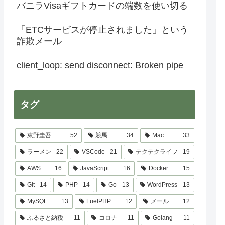
バニラVisaギフトカードの端数を使い切る
「ETCサービスが停止されました」という
詐欺メール
client_loop: send disconnect: Broken pipe
タグ
東野圭吾
52
競馬
34
Mac
33
ラーメン
22
VSCode
21
テクテクライフ
19
AWS
16
JavaScript
16
Docker
15
Git
14
PHP
14
Go
13
WordPress
13
MySQL
13
FuelPHP
12
メール
12
ふるさと納税
11
コロナ
11
Golang
11