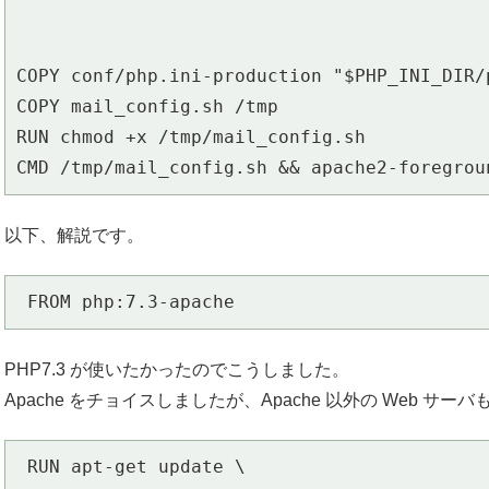
COPY conf/php.ini-production "$PHP_INI_DIR/p
COPY mail_config.sh /tmp

RUN chmod +x /tmp/mail_config.sh

CMD /tmp/mail_config.sh && apache2-foregrou
以下、解説です。
 FROM php:7.3-apache
PHP7.3 が使いたかったのでこうしました。
Apache をチョイスしましたが、Apache 以外の Web
 RUN apt-get update \
