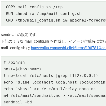
 COPY mail_config.sh /tmp

 RUN chmod +x /tmp/mail_config.sh

 CMD /tmp/mail_config.sh && apache2-foregro
sendmail の設定です。
下記のような mail_config.sh を作成し、イメージ作成時に
mail_config.sh は
https://qiita.com/toshi-click/items/196781f
#!/bin/sh

host=$(hostname)

line=$(cat /etc/hosts |grep [1]27.0.0.1)

echo "$line localhost localhost.localdomain
echo "$host" >> /etc/mail/relay-domains

m4 /etc/mail/sendmail.mc > /etc/mail/sendmai
sendmail -bd