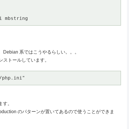
li mbstring
行します。Debian 系ではこうやるらしい。。。
ュールをインストールしています。
/php.ini"
ります。
 と production のパターンが置いてあるので使うことができま