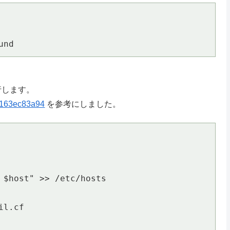
und
実行します。
4cd163ec83a94
を参考にしました。
 $host" >> /etc/hosts

l.cf
