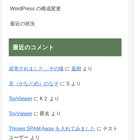
WordPress の構成変更
最近の状況
最近のコメント
追突されました…その後
に
直樹
より
京（かなどめ）のなぞ
に
S
より
ToyViewer
に
K２
より
ToyViewer
に
匿名
より
Throws SPAM Away を入れてみました
に
テスト
ユーザー
より