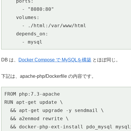
    ports:

      - "8080:80"

    volumes:

      - ./html:/var/www/html

    depends_on:

      - mysql
DB は、
Docker Compose で MySQLを構築
とほぼ同じ。
下記は、apache-php/Dockerfile の内容です。
FROM php:7.3-apache

RUN apt-get update \

  && apt-get upgrade -y sendmail \

  && a2enmod rewrite \

  && docker-php-ext-install pdo_mysql mysqli mbstring
