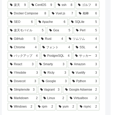
楽天
9
CentOS
9
ssh
8
ゴルフ
8
Docker Compose
8
Vuel.js
7
相棒
6
SEO
6
Apache
6
SQLite
5
楽天モバイル
5
Goa
5
Perl
5
GitHub
5
Rust
4
ツムツム
4
Chrome
4
フォント
4
SSL
4
バックアップ
4
PostgreSQL
4
サッカー
3
React
3
Smarty
3
Amazon
3
Y!mobile
3
Ricty
3
Vuetify
3
Dovecot
3
Google
3
Python
3
SImplenote
3
Vagrant
3
Google Adsense
2
Markdown
2
Linux
2
Virtualbox
2
Windows
2
rpm
2
yum
2
rsync
2