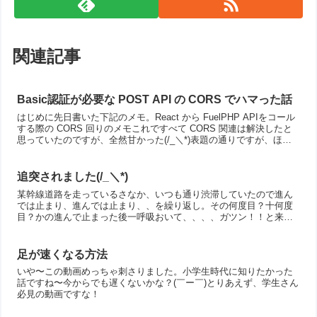
関連記事
Basic認証が必要な POST API の CORS でハマった話
はじめに先日書いた下記のメモ。React から FuelPHP APIをコール
する際の CORS 回りのメモこれですべて CORS 関連は解決したと
思っていたのですが、全然甘かった(/_＼*)表題の通りですが、ほん
と CORS って深いです...
追突されました(/_＼*)
某幹線道路を走っているさなか、いつも通り渋滞していたので進ん
では止まり、進んでは止まり、、を繰り返し。その何度目？十何度
目？かの進んで止まった後一呼吸おいて、、、、ガツン！！と来ま
した。まじかああああああああああああああああああああその瞬
間...
足が速くなる方法
いや〜この動画めっちゃ刺さりました。小学生時代に知りたかった
話ですね〜今からでも遅くないかな？(￣ー￣)とりあえず、学生さん
必見の動画ですな！