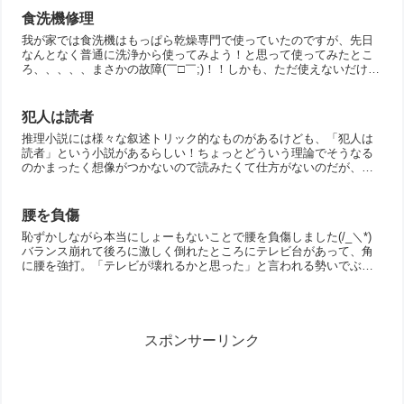
食洗機修理
我が家では食洗機はもっぱら乾燥専門で使っていたのですが、先日
なんとなく普通に洗浄から使ってみよう！と思って使ってみたとこ
ろ、、、、、まさかの故障(￣□￣;)！！しかも、ただ使えないだけで
なく、水出まくりで漏れまくり(￣□￣;)！！しかもしか...
犯人は読者
推理小説には様々な叙述トリック的なものがあるけども、「犯人は
読者」という小説があるらしい！ちょっとどういう理論でそうなる
のかまったく想像がつかないので読みたくて仕方がないのだが、最
大のトリックを知りつつ読むのはさすがにいかがなものかと思う
の...
腰を負傷
恥ずかしながら本当にしょーもないことで腰を負傷しました(/_＼*)
バランス崩れて後ろに激しく倒れたところにテレビ台があって、角
に腰を強打。「テレビが壊れるかと思った」と言われる勢いでぶつ
けたので、ぶつけた瞬間は腰に穴が空いたかと思うほど痛か...
スポンサーリンク