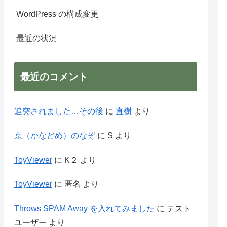
WordPress の構成変更
最近の状況
最近のコメント
追突されました…その後
に
直樹
より
京（かなどめ）のなぞ
に
S
より
ToyViewer
に
K２
より
ToyViewer
に
匿名
より
Throws SPAM Away を入れてみました
に
テスト
ユーザー
より