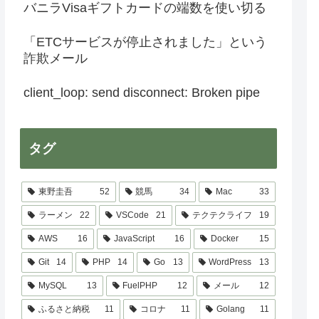
バニラVisaギフトカードの端数を使い切る
「ETCサービスが停止されました」という
詐欺メール
client_loop: send disconnect: Broken pipe
タグ
東野圭吾
52
競馬
34
Mac
33
ラーメン
22
VSCode
21
テクテクライフ
19
AWS
16
JavaScript
16
Docker
15
Git
14
PHP
14
Go
13
WordPress
13
MySQL
13
FuelPHP
12
メール
12
ふるさと納税
11
コロナ
11
Golang
11