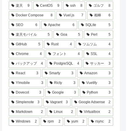
楽天
9
CentOS
9
ssh
8
ゴルフ
8
Docker Compose
8
Vuel.js
7
相棒
6
SEO
6
Apache
6
SQLite
5
楽天モバイル
5
Goa
5
Perl
5
GitHub
5
Rust
4
ツムツム
4
Chrome
4
フォント
4
SSL
4
バックアップ
4
PostgreSQL
4
サッカー
3
React
3
Smarty
3
Amazon
3
Y!mobile
3
Ricty
3
Vuetify
3
Dovecot
3
Google
3
Python
3
SImplenote
3
Vagrant
3
Google Adsense
2
Markdown
2
Linux
2
Virtualbox
2
Windows
2
rpm
2
yum
2
rsync
2