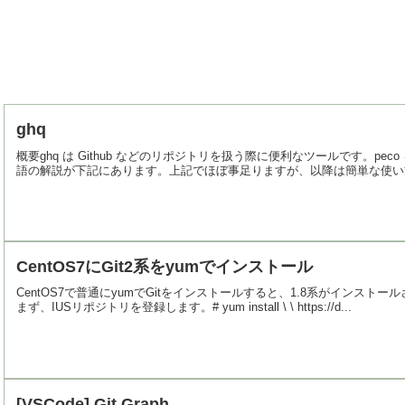
ghq
概要ghq は Github などのリポジトリを扱う際に便利なツールです。p
語の解説が下記にあります。上記でほぼ事足りますが、以降は簡単な使い方を
CentOS7にGit2系をyumでインストール
CentOS7で普通にyumでGitをインストールすると、1.8系がインスト
まず、IUSリポジトリを登録します。# yum install \ \ https://d...
[VSCode] Git Graph