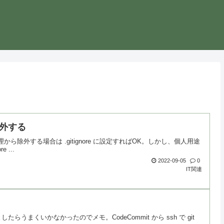
除外する
ら除外する場合は .gitignore に設定すればOK。しかし、個人用途
 ...
2022-09-05
0
IT関連
ようとしたらうまくいかなかったのでメモ。CodeCommit から ssh で git