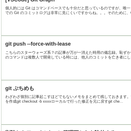
個人的には Git はコマンドベースでも十分だと思っているのですが、唯一 G
での Git のコミットログは非常に見にくいですからね。。。そのために、GitKr
git push --force-with-lease
こちらのスターウォーズ系？の記事が万が一消えた時用の備忘録。恥ずかしながら、自分
のコマンドは複数人で開発している時には、他人のコミットを亡き者にして
git ぷちめも
わざわざ個別に記事起こすほどでもないメモをまとめて残しておきます。すぐに忘れ
を作成git checkout -b xxxxローカルで行った修正を元に戻すgit che...