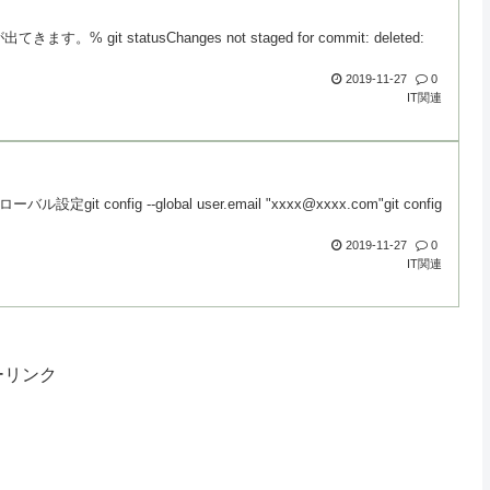
it statusChanges not staged for commit: deleted:
2019-11-27
0
IT関連
g --global user.email "xxxx@xxxx.com"git config
2019-11-27
0
IT関連
ーリンク