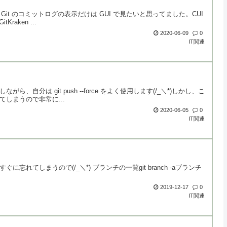
it のコミットログの表示だけは GUI で見たいと思ってました。CUI
aken ...
2020-06-09
0
IT関連
は git push --force をよく使用します(/_＼*)しかし、こ
しまうので非常に...
2020-06-05
0
IT関連
てしまうので(/_＼*) ブランチの一覧git branch -aブランチ
2019-12-17
0
IT関連