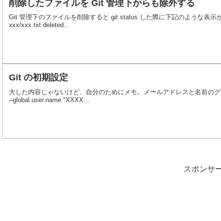
削除したファイルを Git 管理下からも除外する
Git 管理下のファイルを削除すると git status した際に下記のような表示が出てきます。% g
xxx/xxx.txt deleted...
Git の初期設定
大した内容じゃないけど、自分のためにメモ。メールアドレスと名前のグローバル設定git confi
--global user.name "XXXX...
スポンサ