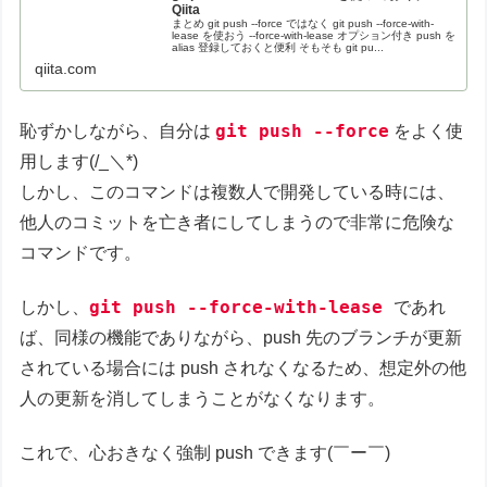
Qiita
まとめ git push --force ではなく git push --force-with-
lease を使おう --force-with-lease オプション付き push を
alias 登録しておくと便利 そもそも git pu...
qiita.com
git push --force
恥ずかしながら、自分は
をよく使
用します(/_＼*)
しかし、このコマンドは複数人で開発している時には、
他人のコミットを亡き者にしてしまうので非常に危険な
コマンドです。
git push --force-with-lease
しかし、
であれ
ば、同様の機能でありながら、push 先のブランチが更新
されている場合には push されなくなるため、想定外の他
人の更新を消してしまうことがなくなります。
これで、心おきなく強制 push できます(￣ー￣)