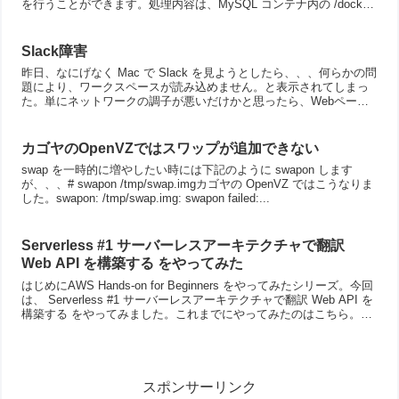
を行うことができます。処理内容は、MySQL コンテナ内の /docker-
entrypoi...
Slack障害
昨日、なにげなく Mac で Slack を見ようとしたら、、、何らかの問
題により、ワークスペースが読み込めません。と表示されてしまっ
た。単にネットワークの調子が悪いだけかと思ったら、Webページ
とかは普通に見えるし、どうやら Slack ...
カゴヤのOpenVZではスワップが追加できない
swap を一時的に増やしたい時には下記のように swapon します
が、、、# swapon /tmp/swap.imgカゴヤの OpenVZ ではこうなりま
した。swapon: /tmp/swap.img: swapon failed:...
Serverless #1 サーバーレスアーキテクチャで翻訳
Web API を構築する をやってみた
はじめにAWS Hands-on for Beginners をやってみたシリーズ。今回
は、 Serverless #1 サーバーレスアーキテクチャで翻訳 Web API を
構築する をやってみました。これまでにやってみたのはこちら。ハ
ンズ...
スポンサーリンク