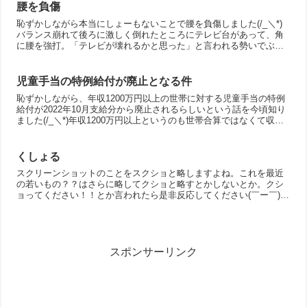
腰を負傷
恥ずかしながら本当にしょーもないことで腰を負傷しました(/_＼*)
バランス崩れて後ろに激しく倒れたところにテレビ台があって、角
に腰を強打。「テレビが壊れるかと思った」と言われる勢いでぶつ
けたので、ぶつけた瞬間は腰に穴が空いたかと思うほど痛か...
児童手当の特例給付が廃止となる件
恥ずかしながら、年収1200万円以上の世帯に対する児童手当の特例
給付が2022年10月支給分から廃止されるらしいという話を今頃知り
ました(/_＼*)年収1200万円以上というのも世帯合算ではなくて収入
の高い方の年収ということなのでまあまあ基...
くしょる
スクリーンショットのことをスクショと略しますよね。これを最近
の若いもの？？はさらに略してクショと略すとかしないとか。クシ
ョってください！！とか言われたら是非反応してください(￣ー￣)流
行るかな〜(￣ー￣)(￣ー￣)(￣ー￣)
スポンサーリンク