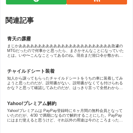
関連記事
青天の霹靂
まじかああああああああああああああああああああああああ急遽の
MTGだったので何事かと思ったら、まさかそんなことになっていた
とは。いや〜こんなことってあるのね。現在まだ箝口令が敷かれて
いるので詳細を話せないのがもどかしい。それにしても、世の中...
チャイルドシート装着
知人から譲ってもらったチャイルドシートをうちの車に装着してみ
ようと思ったのだが、説明書がない。説明書がなくても付けられる
かな？と思って確認してみたのだが、はっきり言って全然わからな
かった(/_＼*)辛うじて型番的なものはわかったので Web...
Yahoo!プレミアム解約
Yahoo!プレミアムは PayPay登録時に６ヶ月間の無料会員となって
いたのだが、4/30 で満期になるので解約することにした。PayPay
にはまだ使えると思うけど、それ以外の用途は今のところまったく
ないので。もし、Yahoo!プレミアム...