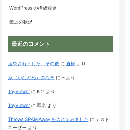
WordPress の構成変更
最近の状況
最近のコメント
追突されました…その後
に
直樹
より
京（かなどめ）のなぞ
に
S
より
ToyViewer
に
K２
より
ToyViewer
に
匿名
より
Throws SPAM Away を入れてみました
に
テスト
ユーザー
より