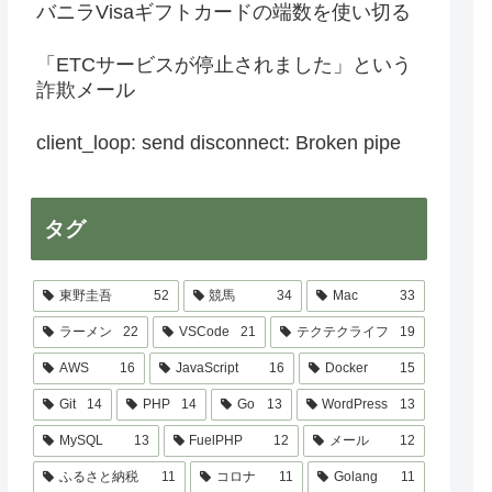
バニラVisaギフトカードの端数を使い切る
「ETCサービスが停止されました」という
詐欺メール
client_loop: send disconnect: Broken pipe
タグ
東野圭吾
52
競馬
34
Mac
33
ラーメン
22
VSCode
21
テクテクライフ
19
AWS
16
JavaScript
16
Docker
15
Git
14
PHP
14
Go
13
WordPress
13
MySQL
13
FuelPHP
12
メール
12
ふるさと納税
11
コロナ
11
Golang
11