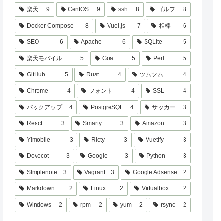
楽天
9
CentOS
9
ssh
8
ゴルフ
8
Docker Compose
8
Vuel.js
7
相棒
6
SEO
6
Apache
6
SQLite
5
楽天モバイル
5
Goa
5
Perl
5
GitHub
5
Rust
4
ツムツム
4
Chrome
4
フォント
4
SSL
4
バックアップ
4
PostgreSQL
4
サッカー
3
React
3
Smarty
3
Amazon
3
Y!mobile
3
Ricty
3
Vuetify
3
Dovecot
3
Google
3
Python
3
SImplenote
3
Vagrant
3
Google Adsense
2
Markdown
2
Linux
2
Virtualbox
2
Windows
2
rpm
2
yum
2
rsync
2