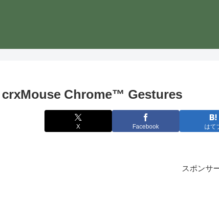
crxMouse Chrome™ Gestures
X
Facebook
はて
スポンサ