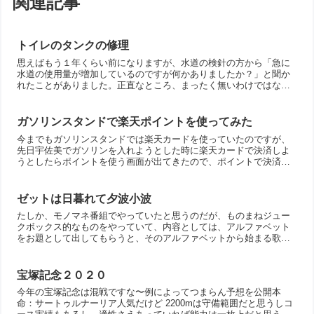
関連記事
トイレのタンクの修理
思えばもう１年くらい前になりますが、水道の検針の方から「急に
水道の使用量が増加しているのですが何かありましたか？」と聞か
れたことがありました。正直なところ、まったく無いわけではなか
ったので軽く状況を説明しつつどれくらい増えているのか確認し
た...
ガソリンスタンドで楽天ポイントを使ってみた
今までもガソリンスタンドでは楽天カードを使っていたのですが、
先日宇佐美でガソリンを入れようとした時に楽天カードで決済しよ
うとしたらポイントを使う画面が出てきたので、ポイントで決済を
してみました。最初はいまいち意味が分からなかったのですが、
終...
ゼットは日暮れて夕波小波
たしか、モノマネ番組でやっていたと思うのだが、ものまねジュー
クボックス的なものをやっていて、内容としては、アルファベット
をお題として出してもらうと、そのアルファベットから始まる歌を
歌うといったもの。その中でも印象深かったのが、「Z」。ゼット...
宝塚記念２０２０
今年の宝塚記念は混戦ですな〜例によってつまらん予想を公開本
命：サートゥルナーリア人気だけど 2200mは守備範囲だと思うしコ