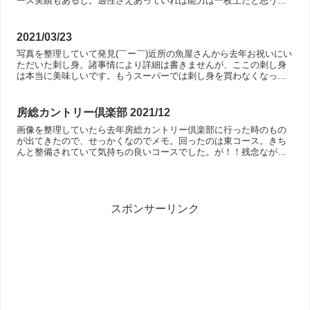
ース実績もあるし。適性さえあっていれば能力は一枚上だと思う。
対抗：キセキ2200mの阪神という条件はこの馬にあってい...
2021/03/23
写真を整理していて発見(￣ー￣)近所の魚屋さんから去年お祝いにい
ただいた刺し身。諸事情により詳細は書きませんが、ここの刺し身
は本当に美味しいです。もうスーパーでは刺し身を買わなくなった
し、外で刺し身を食べようとも思わなくなってしまったな。。...
房総カントリー倶楽部 2021/12
画像を整理していたら去年房総カントリー倶楽部に行った時のもの
が出てきたので、せっかくなのでメモ。回ったのは東コース。きち
んと整備されていて気持ちの良いコースでした。が！！残念ながら
調子的には気持ちよくプレイできず(/_＼*)とりあえず、まず...
スポンサーリンク