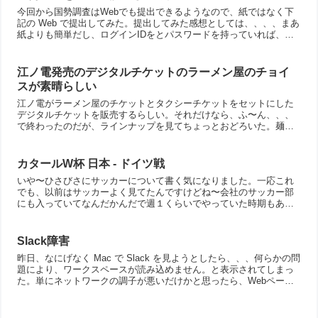
今回から国勢調査はWebでも提出できるようなので、紙ではなく下
記の Web で提出してみた。提出してみた感想としては、、、、まあ
紙よりも簡単だし、ログインIDをとパスワードを持っていれば、提
出後も出した内容を確認できるのかな？まあ、いずれに...
江ノ電発売のデジタルチケットのラーメン屋のチョイ
スが素晴らしい
江ノ電がラーメン屋のチケットとタクシーチケットをセットにした
デジタルチケットを販売するらしい。それだけなら、ふ〜ん、、、
で終わったのだが、ラインナップを見てちょっとおどろいた。麺や
一峯麺屋 七利屋麺処 そばじんらーめん昇やめんめん亭らぁめ...
カタールW杯 日本 - ドイツ戦
いや〜ひさびさにサッカーについて書く気になりました。一応これ
でも、以前はサッカーよく見てたんですけどね〜会社のサッカー部
にも入っていてなんだかんだで週１くらいでやっていた時期もあっ
たし。さて、この試合ですが、いや〜すごかったですな。もう各
地...
Slack障害
昨日、なにげなく Mac で Slack を見ようとしたら、、、何らかの問
題により、ワークスペースが読み込めません。と表示されてしまっ
た。単にネットワークの調子が悪いだけかと思ったら、Webページ
とかは普通に見えるし、どうやら Slack ...