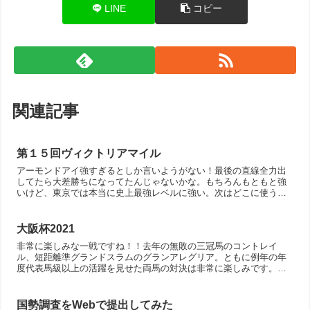
LINE
コピー
関連記事
第１５回ヴィクトリアマイル
アーモンドアイ強すぎるとしか言いようがない！最後の直線全力出
してたら大差勝ちになってたんじゃないかな。もちろんもともと強
いけど、東京では本当に史上最強レベルに強い。次はどこに使うの
か楽しみですね～それにしても、本格化したリスグラシューと対
決...
大阪杯2021
非常に楽しみな一戦ですね！！去年の無敗の三冠馬のコントレイ
ル、短距離準グランドスラムのグランアレグリア。ともに例年の年
度代表馬級以上の活躍を見せた両馬の対決は非常に楽しみです。さ
らには、個人的には 2000m 以下の距離ならコントレイル以上...
国勢調査をWebで提出してみた