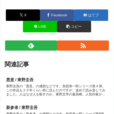
X
Facebook
はてブ
LINE
コピー
関連記事
悪意 / 東野圭吾
東野圭吾の「悪意」の感想などです。加賀恭一郎シリーズ第４弾。
この作品も２０年くらい前に読んだのですが、改めて読み直してみ
ました。人はなぜ人を殺すのか。東野文学の最高峰。人気作家が仕
事場で殺された。第一発見者は、その妻と昔からの友人だった。
逮...
新参者 / 東野圭吾
東野圭吾の「新参者」の感想などです。加賀恭一郎シリーズ第8弾。