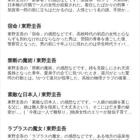
日本橋の片隅で一人の女性が絞殺された。着任したばかりの刑事・
加賀恭一郎の前に立ちはだかるのは、人情という名の謎。手掛かり
をくれるのは江戸情緒残る街に暮らす普通の人びと。「事件で傷...
宿命 / 東野圭吾
東野圭吾の「宿命」の感想などです。高校時代の初恋の女性と心な
らずも別れなければならなかった男は、苦闘の青春を過ごした後、
警察官となった。男の前に十年ぶりに現れたのは学生時代ライバル
だった男で、奇しくも初恋の女の夫となっていた。刑事と容疑
者、...
禁断の魔術 / 東野圭吾
東野圭吾の「禁断の魔術」の感想などです。姉を見殺しにされ天涯
孤独となった青年。愛弟子の企てに気づいたとき、湯川がとった驚
愕の行動とは。!かつて湯川が指導した、高校の物理クラブの後輩・
古芝伸吾が帝都大に入学してきた。だが彼は早々に大学を中退し...
素敵な日本人 / 東野圭吾
東野圭吾の「素敵な日本人」の感想などです。一人娘の結婚を案じ
る父に、娘は雛人形を指差して大丈夫という。そこには亡き妻の秘
密が…。(「今夜は一人で雛祭り」)独身女性のエリーが疑似子育て体
験用赤ちゃんロボットを借りたところ…。(「レンタルベビー...
ラプラスの魔女 / 東野圭吾
東野圭吾の「ラプラスの魔女」の感想などです。ある地方の温泉地