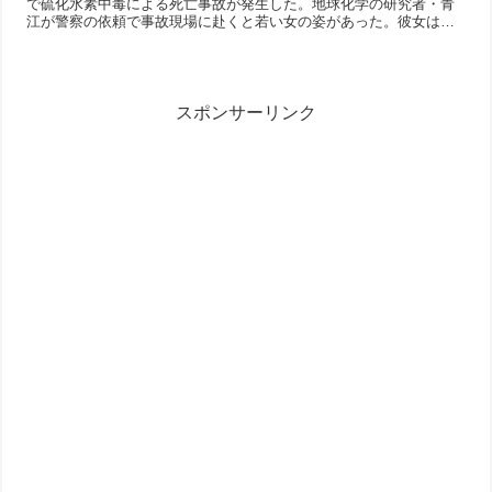
で硫化水素中毒による死亡事故が発生した。地球化学の研究者・青
江が警察の依頼で事故現場に赴くと若い女の姿があった。彼女はひ
とりの青年の行方を追っているようだった。2か月後、遠く離れた...
スポンサーリンク