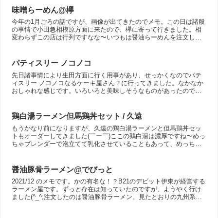
味噌らーめん@欅
今年の1月ごろの話ですが、画像が出てきたのでメモ。この日は諸般
の事情で小田急相模原方面に来たので、欅に寄って行きました。相
変わらずこの店は行列ですなな〜いつもは醤油らーめんを注文しま
すが、味噌らーめんもあるようなので、たまには注文してみよう...
パティスリー ノコノコ
先日諸事情により生田方面に行く用事があり、せっかくなのでパテ
ィスリー ノコノコなるケーキ屋さん？に行ってきました。なかなか
おしゃれな感じです。いろいろと美味しそうなものがあったのです
が、購入したのはこちら。どれも美味しかったのですが、やはり...
鶏白湯ラーメン但馬鶏丼セット / 久遠
もうかなり前になりますが、久遠の鶏白湯ラーメンと但馬鶏丼セッ
トもオーダーしてきました(￣ー￣)ここの鶏白湯は濃厚ですね〜めっ
ちゃブレンダーで泡立てて乳化させていることもあって、めっちゃ
まろやかな味わいでした。そして、鶏肉が美味しい！！こちら...
醤油豚骨ラーメン@でびっと
2021/12 のメモです。かの有名な！？B21のデビット伊東が経営する
ラーメン屋です。ずっと存在は知っていたのですが、ようやく行け
ました(^_^;注文したのは醤油豚骨ラーメン。見たとおりの九州系の
ラーメンですね〜良い意味で想像通りの味でし...