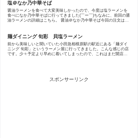
塩＠なか乃中華そば
醤油ラーメンを食べて大変美味しかったので、今度は塩ラーメンを
食べになか乃中華そばに行ってきました(￣ー￣)ちなみに、前回の醤
油ラーメンの詳細はこちら。 醤油＠なか乃中華そば今回の注文は、
塩大盛り 950 円です。やさしい味の塩ですね〜しかし...
麺ダイニング 旬彩 貝塩ラーメン
前から美味しいと聞いていた小田急相模原駅の駅近にある「麺ダイ
ニング 旬彩」というラーメン屋に行ってきました。こんな感じの店
です。少々予定より早めに着いてしまったので、これはまだ開店前
(/_＼*)開店してわりとすぐに改めて行きましたが、他にお...
スポンサーリンク