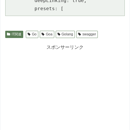
         deepLinking: true,

         presets: [
IT関連
Go
Goa
Golang
swagger
スポンサーリンク