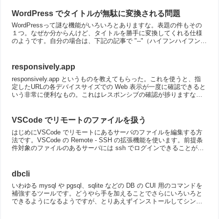
WordPress でタイトルが無駄に変換される問題
WordPressって謎な機能がいろいろとありますな。表題の件もその
１つ。なぜか分からんけど、タイトルを勝手に変換してくれる仕様
のようです。自分の場合は、下記の記事で "--"（ハイフンハイフン）
がなぜかハイフン１つにまとめられてしまうとい...
responsively.app
responsively.app というものを教えてもらった。これを使うと、指
定したURLの各デバイスサイズでの Web 表示が一度に確認できると
いう非常に便利なもの。これはレスポンシブの確認が捗りますな〜
ASPではなく、nativeアプリ...
VSCode でリモートのファイルを扱う
はじめにVSCode でリモートにあるサーバのファイルを編集する方
法です。VSCode の Remote - SSH の拡張機能を使います。前提条
件対象のファイルのあるサーバには ssh でログインできることが前
提条件となります。さらに、....
dbcli
いわゆる mysql や pgsql、sqlite などの DB の CUI 用のコマンドを
補強するツールです。どうやら手を加えることでさらにいろいろと
できるようになるようですが、とりあえずインストールしてシンプ
ルに使うだけでも補完が強化さ...