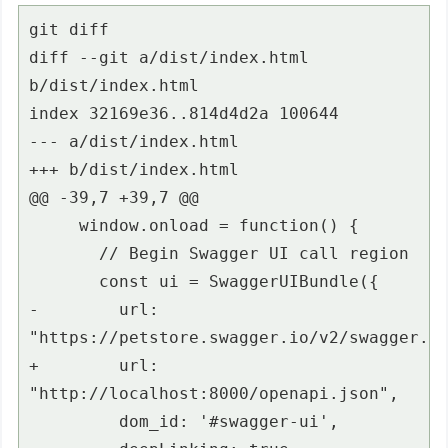
git diff

diff --git a/dist/index.html 
b/dist/index.html

index 32169e36..814d4d2a 100644

--- a/dist/index.html

+++ b/dist/index.html

@@ -39,7 +39,7 @@

     window.onload = function() {

       // Begin Swagger UI call region

       const ui = SwaggerUIBundle({

-        url: 
"https://petstore.swagger.io/v2/swagger.js
+        url: 
"http://localhost:8000/openapi.json",

         dom_id: '#swagger-ui',
