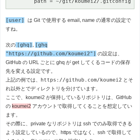
        path = ~/git/koumei2/.gitconfig
[user]
は Git で使用する email, name の通常の設定で
すね。
[ghq]
[ghq
次の
,
"https://github.com/koumei2"]
の設定は、
GitHub の URL ごとに ghq が get してくるコードの保存
先を変える設定です。
https://github.com/koumei2
上記の例では、
とそ
れ以外とでディレクトリを分けています。
ここで、koumei2 が保持しているリポジトリは、GitHub
の
koumei2
アカウントで取得してくることを想定してい
ます。
その際に、private なリポジトリは ssh でのみ取得できる
よう設定しているので、https ではなく、ssh で取得して