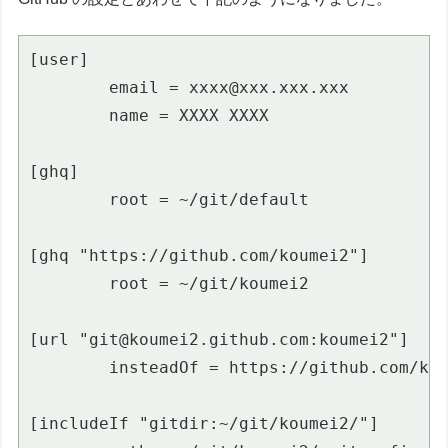
[user]

        email = xxxx@xxx.xxx.xxx

        name = XXXX XXXX

[ghq]

        root = ~/git/default

[ghq "https://github.com/koumei2"]

        root = ~/git/koumei2

[url "git@koumei2.github.com:koumei2"]

        insteadOf = https://github.com/kou
[includeIf "gitdir:~/git/koumei2/"]
