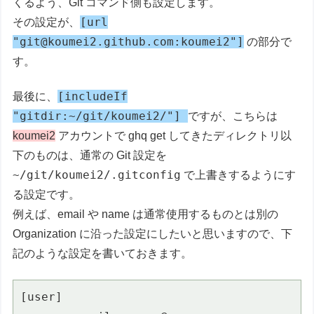
くるよう、Git コマンド側も設定します。
[url
その設定が、
"git@koumei2.github.com:koumei2"]
の部分で
す。
[includeIf
最後に、
"gitdir:~/git/koumei2/"]
ですが、こちらは
koumei2
アカウントで ghq get してきたディレクトリ以
下のものは、通常の Git 設定を
~/git/koumei2/.gitconfig
で上書きするようにす
る設定です。
例えば、email や name は通常使用するものとは別の
Organization に沿った設定にしたいと思いますので、下
記のような設定を書いておきます。
[user]
