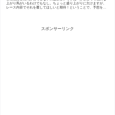
上がり馬がいるわけでもなし。ちょっと盛り上がりに欠けますが、
レース内容でそれを覆してほしいと期待！ということで、予想を晒
しておきます。オーソクレース 長期休養明けを考えれば前走は
十...
スポンサーリンク