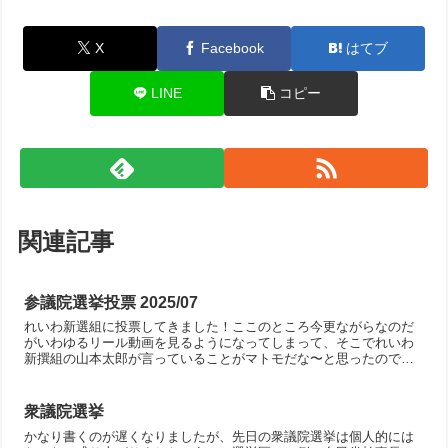
X
Facebook
はてブ
LINE
コピー
関連記事
参議院選挙投票 2025/07
れいわ新選組に投票してきました！ここのところ今更ながらなのだ
がいわゆるリール動画を見るようになってしまって、そこでれいわ
新撰組の山本太郎が言っていることがマトモだな〜と思ったので。
個人的には「新撰組」というのは時代に逆行して坂本龍馬などを
殺...
衆議院選挙
かなり書くのが遅くなりましたが、先日の衆議院選挙は個人的には