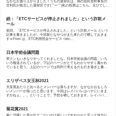
なかなか盛り上がりました！うちの選挙区は、例の自民党幹事長の
甘利氏が敗北した選挙区です(￣ー￣)私の投票はこちら。太ひでし氏
です！太栄志と書いて、ふとりひでし。読めねえええええええ...
続：「ETCサービスが停止されました」という詐欺メ
ール
前回、「ETCサービスが停止されました」という詐欺メール という
記事を書きましたが、今回新たなやつがまた来たので晒しておきま
すｗFrom は、ETC利用照会サービス <etc-
update@terapijantung.com> となっていま...
日本学術会議問題
菅クンもいきなりやってくれましたな。日本学術会議の問題。いろ
いろ報道されているが、下記のページがとてもわかりやすく書かれ
ていると思う。上記のページでは同列で考えるのも行き過ぎと書か
れているが、素人目には天皇が内閣総理大臣を任命するフロート
そ...
エリザベス女王杯2021
天皇賞あたりと比べるとメンバーは落ちますが、なかなかおもしろ
いメンバーが揃ったと思います。今回はレイパパレはハナにいきま
すかねぇ。。。ということで、予想を晒しておきます。レイパパ
レ 前走、前々走と案外な走りだが、やはり大阪杯のイメージがま
だ...
菊花賞2021
春に活躍した馬が出てこないのは寂しいですね〜かと言って強力な