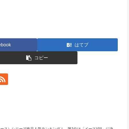
ebook
はてブ
コピー
ス）シリーズ作品人気ランキング！ 第1位は「イースVIII」に決