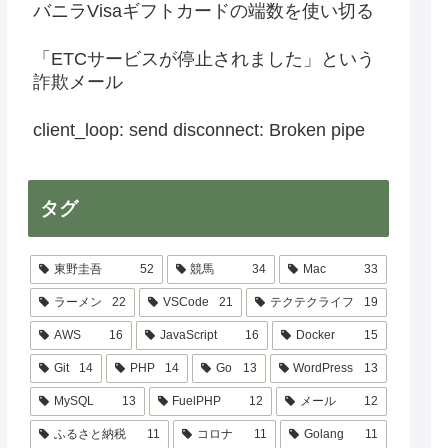
バニラVisaギフトカードの端数を使い切る
「ETCサービスが停止されました」という
詐欺メール
client_loop: send disconnect: Broken pipe
タグ
東野圭吾
52
競馬
34
Mac
33
ラーメン
22
VSCode
21
テクテクライフ
19
AWS
16
JavaScript
16
Docker
15
Git
14
PHP
14
Go
13
WordPress
13
MySQL
13
FuelPHP
12
メール
12
ふるさと納税
11
コロナ
11
Golang
11