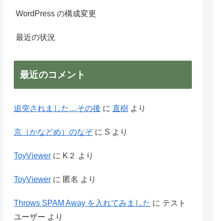
WordPress の構成変更
最近の状況
最近のコメント
追突されました…その後
に
直樹
より
京（かなどめ）のなぞ
に
S
より
ToyViewer
に
K２
より
ToyViewer
に
匿名
より
Throws SPAM Away を入れてみました
に
テスト
ユーザー
より