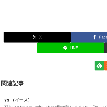
X
Fac
LINE
関連記事
Ys （イース）
下記のようなニュースが出ていたので思わず読んでしまった。「Ys」（イー