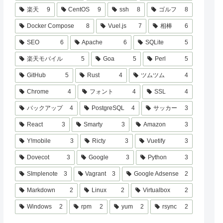
楽天
9
CentOS
9
ssh
8
ゴルフ
8
Docker Compose
8
Vuel.js
7
相棒
6
SEO
6
Apache
6
SQLite
5
楽天モバイル
5
Goa
5
Perl
5
GitHub
5
Rust
4
ツムツム
4
Chrome
4
フォント
4
SSL
4
バックアップ
4
PostgreSQL
4
サッカー
3
React
3
Smarty
3
Amazon
3
Y!mobile
3
Ricty
3
Vuetify
3
Dovecot
3
Google
3
Python
3
SImplenote
3
Vagrant
3
Google Adsense
2
Markdown
2
Linux
2
Virtualbox
2
Windows
2
rpm
2
yum
2
rsync
2