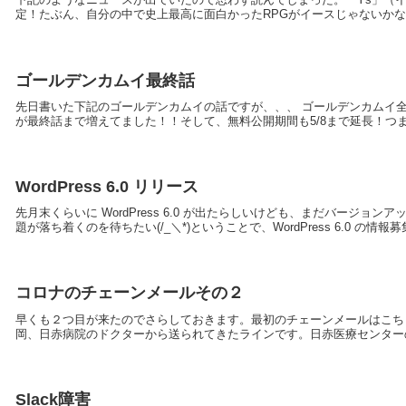
定！たぶん、自分の中で史上最高に面白かったRPGがイースじゃないかな。当時は
ゴールデンカムイ最終話
先日書いた下記のゴールデンカムイの話ですが、、、 ゴールデンカムイ
が最終話まで増えてました！！そして、無料公開期間も5/8まで延長！つま
WordPress 6.0 リリース
先月末くらいに WordPress 6.0 が出たらしいけども、まだバージ
題が落ち着くのを待ちたい(/_＼*)ということで、WordPress 6.0 の情報募集
コロナのチェーンメールその２
早くも２つ目が来たのでさらしておきます。最初のチェーンメールはこち
岡、日赤病院のドクターから送られてきたラインです。日赤医療センターのド
Slack障害