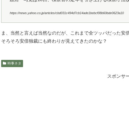
https://news.yahoo.co.jp/articles/cbd031c494d7cb14ade1bebcf08b60bde0623a10
ま、当然と言えば当然なのだが、これまで全ツッパだった安
そろそろ安倍独裁にも終わりが見えてきたのかな？
時事ネタ
スポンサ