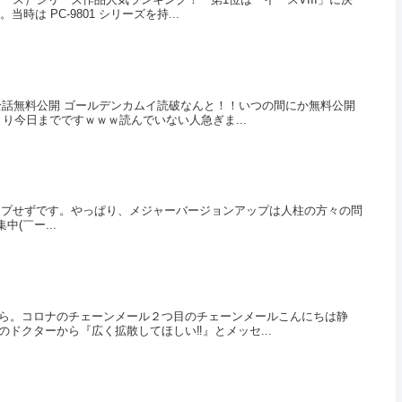
 PC-9801 シリーズを持...
全話無料公開 ゴールデンカムイ読破なんと！！いつの間にか無料公開
り今日までですｗｗｗ読んでいない人急ぎま...
ョンアップせずです。やっぱり、メジャーバージョンアップは人柱の方々の問
中(￣ー...
ら。コロナのチェーンメール２つ目のチェーンメールこんにちは静
クターから『広く拡散してほしい‼️』とメッセ...