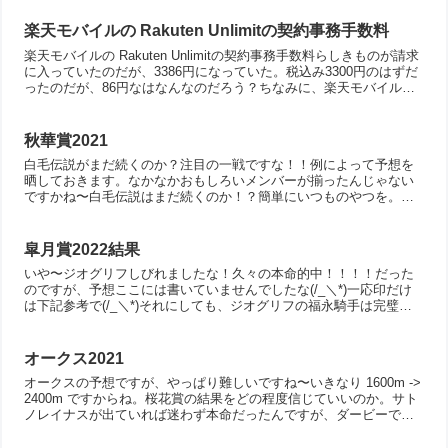
楽天モバイルの Rakuten Unlimitの契約事務手数料
楽天モバイルの Rakuten Unlimitの契約事務手数料らしきものが請求
に入っていたのだが、3386円になっていた。税込み3300円のはずだ
ったのだが、86円なはなんなのだろう？ちなみに、楽天モバイルか
らの請求であることは確実なのだが...
秋華賞2021
白毛伝説がまだ続くのか？注目の一戦ですな！！例によって予想を
晒しておきます。なかなかおもしろいメンバーが揃ったんじゃない
ですかね〜白毛伝説はまだ続くのか！？簡単にいつものやつを。ソ
ダシ 札幌記念からというローテは気になるが、2000mで完勝...
皐月賞2022結果
いや〜ジオグリフしびれましたな！久々の本命的中！！！！だった
のですが、予想ここには書いていませんでしたな(/_＼*)一応印だけ
は下記参考で(/_＼*)それにしても、ジオグリフの福永騎手は完璧で
したな〜乗り替わりだというのにほんとにナイス騎乗...
オークス2021
オークスの予想ですが、やっぱり難しいですね〜いきなり 1600m ->
2400m ですからね。桜花賞の結果をどの程度信じていいのか。サト
ノレイナスが出ていれば迷わず本命だったんですが、ダービーで応
援します(￣ー￣)ソダシ なんだかんだで東...