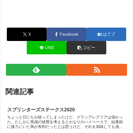
X
Facebook
はてブ
LINE
コピー
関連記事
スプリンターズステークス2020
ちょっと日にちが経ってしまったけど、グランアレグリアは強かっ
た。たしかに馬場の状態を考えるとかなりのハイペースで、結果的
に後ろにいた馬が有利だったとは思うけど、それを加味しても強か
った！これは次のマイルCSも固そうかな。２着のダノンスマッシ...