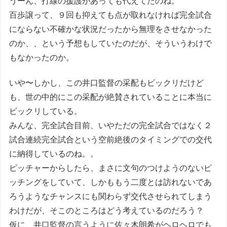
うーん、打線の援護があっても代えてたのね。
百歩譲って、９回も抑えても点が取れなければ完全試合
にならない不確かな状況だったから無理をさせなかった
のか、、という予想もしていたのだが、そういうわけで
もなかったのか。
いや〜しかし、この井口監督の采配もビックリだけど
も、世の中的にこの采配が絶賛されていることに本当に
ビックリしている。
みんな、完全試合目前、いやただの完全試合ではなく２
試合連続完全試合という空前絶後のタイミングでの交代
に納得しているのね。。
ピッチャーからしたら、まさに文句のつけようのないピ
ッチングをしていて、しかももう二度とは訪れないであ
ろうようなチャンスにも関わらず交代させられてしまう
わけだが、そこのところはどう考えているのだろう？
仮に、井口監督の言うように佐々木朗希がヘロヘロでも