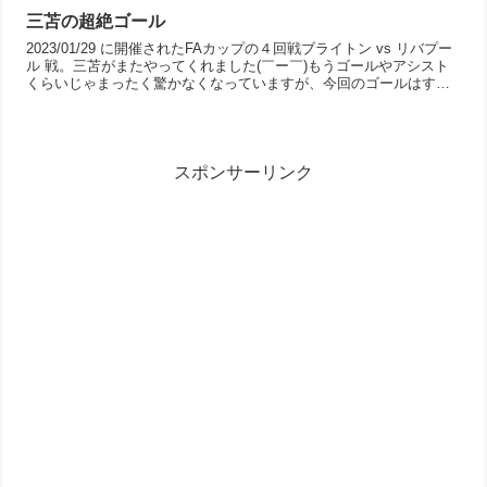
三苫の超絶ゴール
2023/01/29 に開催されたFAカップの４回戦ブライトン vs リバプー
ル 戦。三苫がまたやってくれました(￣ー￣)もうゴールやアシスト
くらいじゃまったく驚かなくなっていますが、今回のゴールはすご
い！！それこそW杯で出てたりしたら、本...
スポンサーリンク