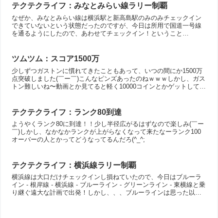
テクテクライフ：みなとみらい線ラリー制覇
なぜか、みなとみらい線は横浜駅と新高島駅のみのみチェックイン
できていないという状態だったのですが、今日は所用で国道一号線
を通るようにしたので、あわせてチェックイン！ということ
で、、、みなとみらい線制覇(￣ー￣)横浜はともかく新高島は行くの
面...
ツムツム：スコア1500万
少しずつガストンに慣れてきたこともあって、いつの間にか1500万
点突破しました(￣ー￣)こんなピンズあったのねｗｗｗしかし、ガス
トン難しいね〜動画とか見てると軽く10000コインとかゲットしてる
けど、今のところ 7000コインくらいが限界。...
テクテクライフ：ランク80到達
ようやくランク80に到達！！少し半径広がるはずなので楽しみ(￣ー
￣)しかし、なかなかランクが上がらなくなって来たなーランク100
オーバーの人とかってどうなってるんだろ(^_^;
テクテクライフ：横浜線ラリー制覇
横浜線は大口だけチェックインし損ねていたので、今日はブルーラ
イン - 根岸線 - 横浜線 - ブルーライン - グリーンライン - 東横線と乗
り継ぐ遠大な計画で出発！しかし、、、ブルーラインは思った以上
にGPSが安定せず、チェックインし損ね...