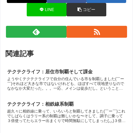
LINE
コピー
関連記事
テクテクライフ：居住市制覇そして課金
ようやくテクテクライフで自分の住んでいる市を制覇しました(￣ー
￣)それほど大きな市ではないけれども、ほぼすべて現地塗りなので
なかなか大変だった。。。一応、メインは徒歩だし。ということも
あって、テクテクライフにはかなり楽しませてもらっていて、...
テクテクライフ：相鉄線系制覇
超久々に相鉄線に乗って、いろいろと制覇してきました(￣ー￣)これ
でしばらくはラリー系の制覇は難しいかな〜そして、調子に乗って
３倍使ってたらエラー出まくりで時間無駄にしてしまった(◞‸◟)３倍使
用時のトラブルは勘弁して欲しい。。