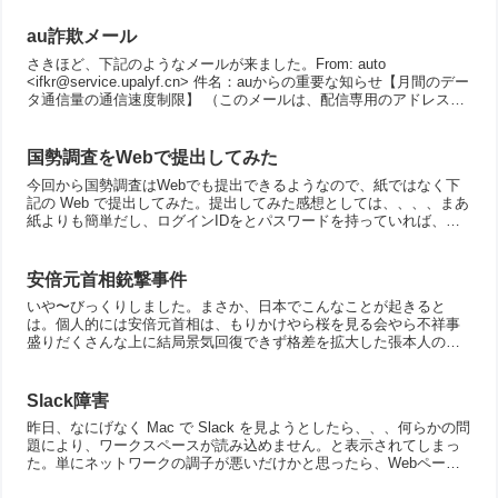
au詐欺メール
さきほど、下記のようなメールが来ました。From: auto
<ifkr@service.upalyf.cn> 件名：auからの重要な知らせ【月間のデー
タ通信量の通信速度制限】 （このメールは、配信専用のアドレスで
配信されています）メール番...
国勢調査をWebで提出してみた
今回から国勢調査はWebでも提出できるようなので、紙ではなく下
記の Web で提出してみた。提出してみた感想としては、、、、まあ
紙よりも簡単だし、ログインIDをとパスワードを持っていれば、提
出後も出した内容を確認できるのかな？まあ、いずれに...
安倍元首相銃撃事件
いや〜びっくりしました。まさか、日本でこんなことが起きると
は。個人的には安倍元首相は、もりかけやら桜を見る会やら不祥事
盛りだくさんな上に結局景気回復できず格差を拡大した張本人の１
人だと思っているので、首相としてはいかがなものかと思っていま
し...
Slack障害
昨日、なにげなく Mac で Slack を見ようとしたら、、、何らかの問
題により、ワークスペースが読み込めません。と表示されてしまっ
た。単にネットワークの調子が悪いだけかと思ったら、Webページ
とかは普通に見えるし、どうやら Slack ...