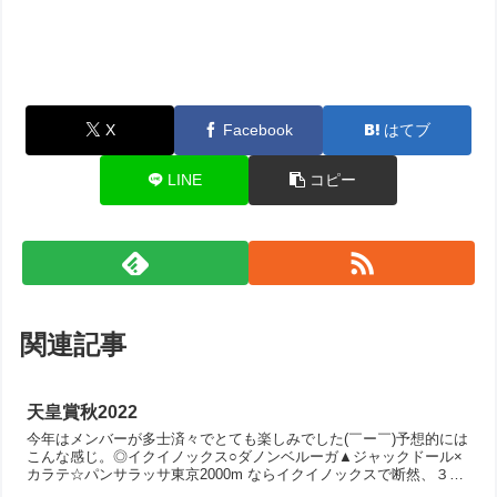
X
Facebook
はてブ
LINE
コピー
関連記事
天皇賞秋2022
今年はメンバーが多士済々でとても楽しみでした(￣ー￣)予想的には
こんな感じ。◎イクイノックス○ダノンベルーガ▲ジャックドール×
カラテ☆パンサラッサ東京2000m ならイクイノックスで断然、３歳
なので斤量有利かな〜という感じ。ジャックドール、...