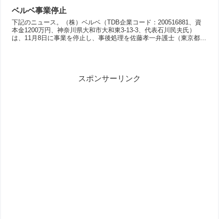
ベルベ事業停止
下記のニュース。（株）ベルベ（TDB企業コード：200516881、資
本金1200万円、神奈川県大和市大和東3-13-3、代表石川民夫氏）
は、11月8日に事業を停止し、事後処理を佐藤孝一弁護士（東京都港
区赤坂7-11-10、佐藤孝一法律事務...
スポンサーリンク