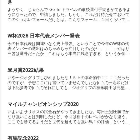
き
ようやく、じゃらんで Go To トラベルの事後還付手続きができるよ
うになったので、申請しました。しかし、これだけ待たせておいて
このショボいフォームだけとは。こんなフォーム、１日くらいで普
通出来るでしょ。さすが大企業、何をやるにしてもフット...
W杯2026 日本代表メンバー発表
今の日本代表は間違いなく史上最強、ということで今年のW杯の代
表メンバーの選出はめちゃめちゃ注目したのだが、、、、、やはり
三笘は選外だったか。これはもう本当に残念すぎる、というか個人
的には興味の半分くらいが失われた気分。怪我が原因なのでどう
し...
皐月賞2022結果
いや〜ジオグリフしびれましたな！久々の本命的中！！！！だった
のですが、予想ここには書いていませんでしたな(/_＼*)一応印だけ
は下記参考で(/_＼*)それにしても、ジオグリフの福永騎手は完璧で
したな〜乗り替わりだというのにほんとにナイス騎乗...
マイルチャンピオンシップ2020
いよいよサリオスの試金石がやってきましたな。毎日王冠圧勝でか
なり強いことは判明したけど、今回は相手のレベルがかなり違う。
ここでも勝てるようだと世代を超えても強い馬！の評価、という
か、現役最強マイラーに実質なることになる。ただ、相手はあのア
ー...
有馬記念2022