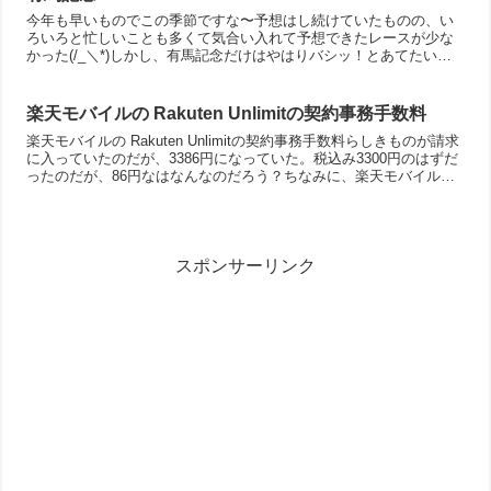
今年も早いものでこの季節ですな〜予想はし続けていたものの、い
ろいろと忙しいことも多くて気合い入れて予想できたレースが少な
かった(/_＼*)しかし、有馬記念だけはやはりバシッ！とあてたいと
思うので、ひさびさに気合い入れて予想してみました(￣ー...
楽天モバイルの Rakuten Unlimitの契約事務手数料
楽天モバイルの Rakuten Unlimitの契約事務手数料らしきものが請求
に入っていたのだが、3386円になっていた。税込み3300円のはずだ
ったのだが、86円なはなんなのだろう？ちなみに、楽天モバイルか
らの請求であることは確実なのだが...
スポンサーリンク