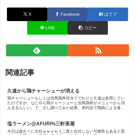
X
Facebook
はてブ
LINE
コピー
関連記事
久遠から鶏チャーシューが消える
鶏チャーシューもしくは但馬鶏丼目当てでわりと久遠は多用してい
たのですが、なにやら鶏チャーシューと但馬鶏丼がメニューから消
え去るらしい。で、少し調べてみた結果、系列店で鶏肉による食中
毒が発生して、それを受けてのことみたい。うーん、、今更生の
鶏...
塩ラーメン@AFURI%三軒茶屋
今日は超久々に出社ｗｗｗもう二度と出社しない可能性もあると思