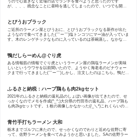
うので心置きなく近場の店でランチを食べようと思ったのです
が、、、、残念なことに昼時を逃してしまったので、いつでも開い
てる AFURI をチョイス(/_＼*)塩ラーメンをチョイスしま...
とびうおブラック
ご近所のラーメン屋とびうおに、とびうおブラックなる新作が出た
ようなので食べてきました(￣ー￣)塩トンコツにマー油が入っていま
す。木のレンゲチックなものに入っているのは茶碗蒸し。なかなか
美味しかったですが、別にラーメンと一緒に食べなくても良い...
鴨だしらーめん@ぐり虎
ある情報筋の情報でぐり虎というラーメン屋の鶏塩ラーメンが美味
しいというウワサを以前聞いたので、ようやく海老名のビナウォー
クまで行ってきました(￣ー￣)しかし、注文したのはこちら。鴨だし
らーめん(/_＼*)なにやら期間限定だそうで、店舗の前に...
ふるさと納税：ハーブ鶏もも肉2kgセット
2021年のふるさと納税の返礼品のしょぼい画像が出てきたので、せ
っかくなのでメモを作成(^_^;)大分県の竹田市の返礼品、ハーブ鶏も
も肉2kgセットです。１枚の画像しかなかった(/_＼*)これくらいの大
きいもも肉が大量に入っていました(￣ー...
青竹手打ちラーメン 大和
栃木までゴルフに来たので、せっかくなのでわりと近めな佐野に寄
って、佐野ラーメンを食べてみようかと思いました。SAの佐野ラー