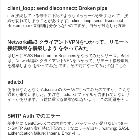
client_loop: send disconnect: Broken pipe
ssh 接続している最中に下記のようなメッセージが出力されて、接
続が切れてしまうことがあります。client_loop: send disconnect:
Broken pipe正直詳細は分からないのですが、自分が対応した方法を
メモがてら書...
Network編#3 クライアントVPNをつかって、リモート
接続環境を構築しよう をやってみた
はじめにAWS Hands-on for Beginnersをやってみたシリーズ。今回
は、Network編#3 クライアントVPNをつかって、リモート接続環境
を構築しよう をやってみた です。その前にやってみたのはこちら。
いずれも、今回の ...
ads.txt
ある日なんとなく Adsense のページに行ってみたのですが、こんな
通知が来ていました。要注意 - ads.txt ファイルが含まれていないサ
イトがあります。収益に重大な影響が出ないよう、この問題を今す
ぐ修正してください。 といったわけで...
SMTP Auth でのエラー
基本的に CentOS-6.x での内容です。パッケージが足りないパター
ンSMTP Auth 実行時に下記のようなエラーが出た。warning: SASL
authentication failure: Internal Error -4 ...