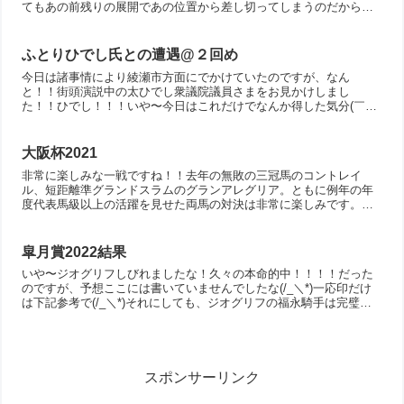
てもあの前残りの展開であの位置から差し切ってしまうのだから本
当に別格。最後の直線も前を塞がれて急遽内に進路を取ってそこ
か...
ふとりひでし氏との遭遇@２回め
今日は諸事情により綾瀬市方面にでかけていたのですが、なん
と！！街頭演説中の太ひでし衆議院議員さまをお見かけしまし
た！！ひでし！！！いや〜今日はこれだけでなんか得した気分(￣ー
￣)残念ながら？その後すぐに演説は終わってしまったっぽいので、
撮影...
大阪杯2021
非常に楽しみな一戦ですね！！去年の無敗の三冠馬のコントレイ
ル、短距離準グランドスラムのグランアレグリア。ともに例年の年
度代表馬級以上の活躍を見せた両馬の対決は非常に楽しみです。さ
らには、個人的には 2000m 以下の距離ならコントレイル以上...
皐月賞2022結果
いや〜ジオグリフしびれましたな！久々の本命的中！！！！だった
のですが、予想ここには書いていませんでしたな(/_＼*)一応印だけ
は下記参考で(/_＼*)それにしても、ジオグリフの福永騎手は完璧で
したな〜乗り替わりだというのにほんとにナイス騎乗...
スポンサーリンク