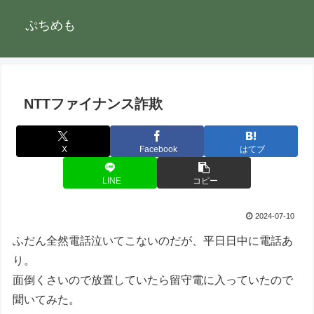
ぷちめも
NTTファイナンス詐欺
X
Facebook
はてブ
LINE
コピー
2024-07-10
ふだん全然電話泣いてこないのだが、平日日中に電話あ
り。
面倒くさいので放置していたら留守電に入っていたので
聞いてみた。