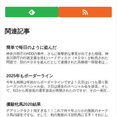
関連記事
簡単で毎日のように盗んだ
神奈川県庁のHDDの事件、さらに衝撃的な事実が出てきた模様。神
奈川県庁の行政文書を含むハードディスク（ＨＤＤ）が転売された
問題で、別のＨＤＤを盗んだとして逮捕された高橋雄一容疑者はブ
ロードリンクに入社した２０１６年以降、ネットオークションサ...
2025年もボーダーライン
今年も相棒は年始からボーダーラインですよ！元旦はいつも通り新
シーズンのスペシャル会。３日は過去のスペシャル会を放送。そし
て、6日から再放送の通常放送が再開されたのですが、その一発目が
ボーダーラインでした。もはや年明けのボーダーラインは安定し...
優駿牝馬2020結果
デアリングタクト強すぎる！！これで何十年ぶりかの無敗のオーク
ス馬の誕生ですな。そして、初の無敗の３冠牝馬に王手！それにし