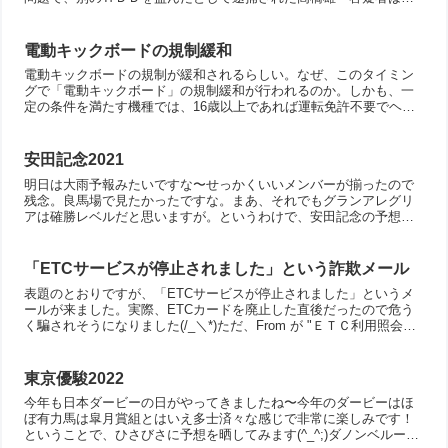
ロードリンクに入社した２０１６年以降、ネットオークションサ...
電動キックボードの規制緩和
電動キックボードの規制が緩和されるらしい。なぜ、このタイミン
グで「電動キックボード」の規制緩和が行われるのか。しかも、一
定の条件を満たす機種では、16歳以上であれば運転免許不要でヘル
メット着用は任意、さらに歩道も走れることになるという。電動...
安田記念2021
明日は大雨予報みたいですな〜せっかくいいメンバーが揃ったので
残念。良馬場で見たかったですな。まあ、それでもグランアレグリ
アは確勝レベルだと思いますが。というわけで、安田記念の予想を
晒しておきます。グランアレグリア 強いて不安要素をあげれば
馬...
「ETCサービスが停止されました」という詐欺メール
表題のとおりですが、「ETCサービスが停止されました」というメ
ールが来ました。実際、ETCカードを廃止した直後だったので危う
く騙されそうになりました(/_＼*)ただ、From が "ＥＴＣ利用照会サ
ービス <etc-meisai-jp@qi...
東京優駿2022
今年も日本ダービーの日がやってきましたね〜今年のダービーはほ
ぼ有力馬は皐月賞組とはいえ多士済々な感じで非常に楽しみです！
ということで、ひさびさに予想を晒してみます(^_^;)ダノンベルーガ