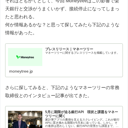
それはともかくとして、今回 Moneytreeはこの影響で楽
天銀行と交渉がうまくいかず、接続停止になってしまっ
たと思われる。
何か情報あるかな？と思って探してみたら下記のような
情報があった。
プレスリリース｜マネーツリー
マネーツリーに関するプレスリリースを掲載しています。
moneytree.jp
さらに探してみると、下記のようなマネーツリーの常務
取締役とのインタビュー記事が出てきた。
5月に期限が迫る銀行API 現状と課題をマネー
ツリーに聞く
家計簿アプリの裏側を支えるスクレイピング。これが銀行
APIに置き換わる期限が5月末に迫っている。しかし、そ
の進捗は思わしくない。銀行APIの背景から課題まで、ア