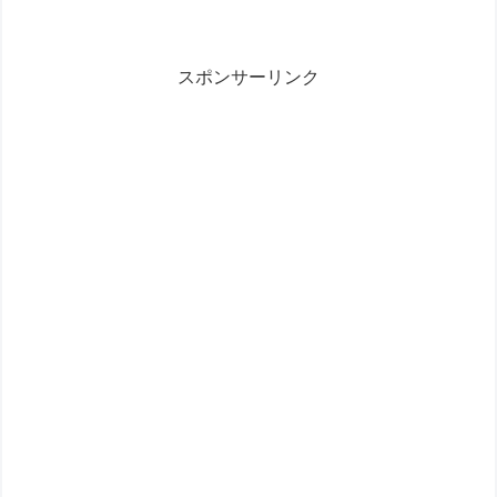
皐月賞が３戦目でまだまだ上積みあり皐月賞はずっと最内...
スポンサーリンク