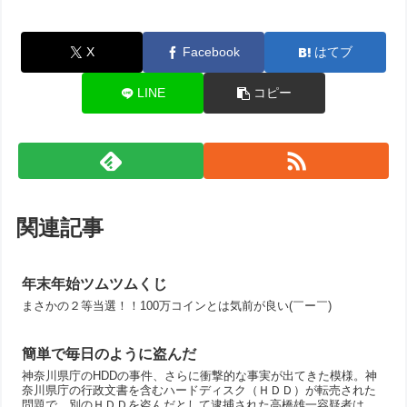
X
Facebook
はてブ
LINE
コピー
関連記事
年末年始ツムツムくじ
まさかの２等当選！！100万コインとは気前が良い(￣ー￣)
簡単で毎日のように盗んだ
神奈川県庁のHDDの事件、さらに衝撃的な事実が出てきた模様。神
奈川県庁の行政文書を含むハードディスク（ＨＤＤ）が転売された
問題で、別のＨＤＤを盗んだとして逮捕された高橋雄一容疑者はブ