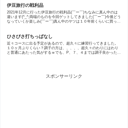
伊豆旅行の戦利品
2021年12月に行った伊豆旅行の戦利品(￣ー￣)ちなみに真ん中のは
違います(^_^;両端のものを今回ゲットしてきました(￣ー￣)今後どう
なっていくか楽しみ(￣ー￣)真ん中のヤツは１０年前くらいに買った
ものなのですが、いつの間にかでかくなり...
ひさびさ打ちっぱなし
近々コースに出る予定があるので、超久々に練習行ってきました。
１０ヶ月ぶりくらい？調子の方は、、、、、超久々のわりにはわり
と普通にあたった気がするｗでも、P、７、４までは調子良かったん
だけど、3W はやっぱりあたらなかった(/_＼*)そして肝...
スポンサーリンク