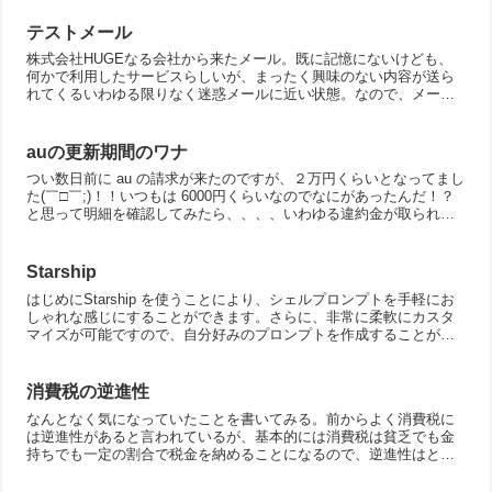
テストメール
株式会社HUGEなる会社から来たメール。既に記憶にないけども、
何かで利用したサービスらしいが、まったく興味のない内容が送ら
れてくるいわゆる限りなく迷惑メールに近い状態。なので、メール
に記載されていた配信停止ページに行ってみたのだが、その結果...
auの更新期間のワナ
つい数日前に au の請求が来たのですが、２万円くらいとなってまし
た(￣□￣;)！！いつもは 6000円くらいなのでなにがあったんだ！？
と思って明細を確認してみたら、、、、いわゆる違約金が取られて
ました。ん！？たしかに、先月末に au ->...
Starship
はじめにStarship を使うことにより、シェルプロンプトを手軽にお
しゃれな感じにすることができます。さらに、非常に柔軟にカスタ
マイズが可能ですので、自分好みのプロンプトを作成することがで
きます。bash, zsh などを筆頭に様々なシェ...
消費税の逆進性
なんとなく気になっていたことを書いてみる。前からよく消費税に
は逆進性があると言われているが、基本的には消費税は貧乏でも金
持ちでも一定の割合で税金を納めることになるので、逆進性はとく
に無いのでは？と思っていた。どの辺を逆進性と言っているのだ
ろ...