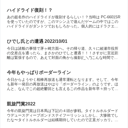
ハイドライド復刻！？
あの超名作のハイドライドが復刻するらしい！？当時は PC-6601SR
を使っていたのですが、このマシン上で遊んだゲームの中ではこの
ハイドライドがダントツでおもしろかった。個人的にはドラクエや
FFを遥かに凌ぐ、名作中の名作です(￣ー￣)バラ...
ひでし氏との遭遇 2022/10/01
今日は諸般の事情で茅ヶ崎方面へ。その帰り道、久々に綾瀬市役所
の交差点を通ったら、まさかのひでしと遭遇！！！さすがに至近距
離は緊張するので、あえて対面の角から撮影(/_＼*)こんな時間でも
街頭演説してるのですな〜
今年もやっぱりボーダーライン
今日からようやく相棒再放送も通常運転となります。そして、今年
も新年一発目の再放送はやはり「ボーダーライン」のようです。ほ
んと、なんでこの超絶鬱回とも言えるこの作品を新年早々持ってく
るんでしょうね〜たしかに傑作中の傑作だとは思いますが、新年
早...
凱旋門賞2022
今年の凱旋門賞は日本馬は下記の４頭が参戦。タイトルホルダード
ウデュースディープボンドステイフーリッシュしかし、大惨敗でし
たな〜タイトルホルダーは結構期待していたので正直ガッカリ。ま
あ、せめて良馬場だったらな〜とは思うけれども、勝ったアルビ