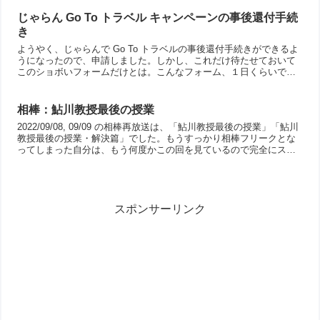
ニ...
じゃらん Go To トラベル キャンペーンの事後還付手続
き
ようやく、じゃらんで Go To トラベルの事後還付手続きができるよ
うになったので、申請しました。しかし、これだけ待たせておいて
このショボいフォームだけとは。こんなフォーム、１日くらいで普
通出来るでしょ。さすが大企業、何をやるにしてもフット...
相棒：鮎川教授最後の授業
2022/09/08, 09/09 の相棒再放送は、「鮎川教授最後の授業」「鮎川
教授最後の授業・解決篇」でした。もうすっかり相棒フリークとな
ってしまった自分は、もう何度かこの回を見ているので完全にスト
ーリーは把握済み(￣ー￣)それでも、なん...
スポンサーリンク