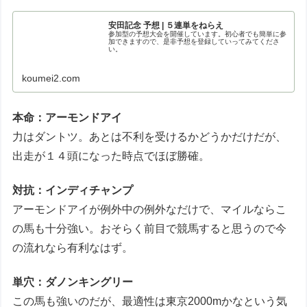
安田記念 予想 | ５連単をねらえ
参加型の予想大会を開催しています。初心者でも簡単に参
加できますので、是非予想を登録していってみてくださ
い。
koumei2.com
本命：アーモンドアイ
力はダントツ。あとは不利を受けるかどうかだけだが、
出走が１４頭になった時点でほぼ勝確。
対抗：インディチャンプ
アーモンドアイが例外中の例外なだけで、マイルならこ
の馬も十分強い。おそらく前目で競馬すると思うので今
の流れなら有利なはず。
単穴：ダノンキングリー
この馬も強いのだが、最適性は東京2000mかなという気